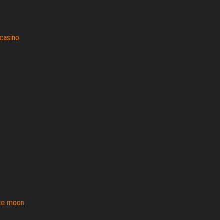
casino
ote moon