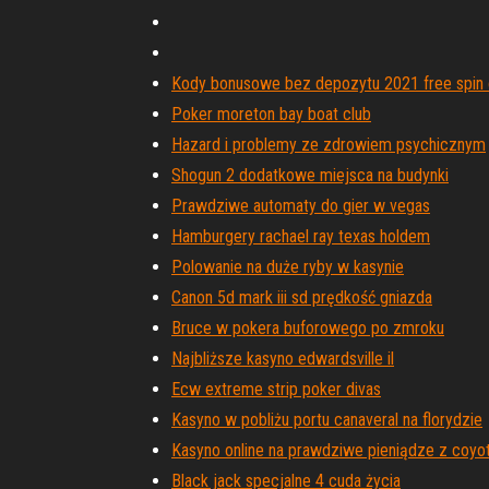
Kody bonusowe bez depozytu 2021 free spin 
Poker moreton bay boat club
Hazard i problemy ze zdrowiem psychicznym
Shogun 2 dodatkowe miejsca na budynki
Prawdziwe automaty do gier w vegas
Hamburgery rachael ray texas holdem
Polowanie na duże ryby w kasynie
Canon 5d mark iii sd prędkość gniazda
Bruce w pokera buforowego po zmroku
Najbliższe kasyno edwardsville il
Ecw extreme strip poker divas
Kasyno w pobliżu portu canaveral na florydzie
Kasyno online na prawdziwe pieniądze z coy
Black jack specjalne 4 cuda życia