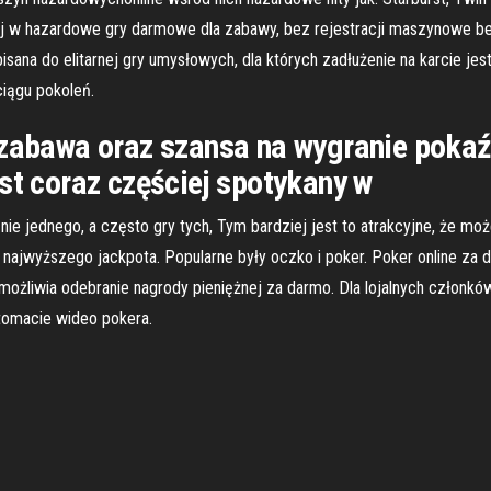
aj w hazardowe gry darmowe dla zabawy, bez rejestracji maszynowe bez
ypisana do elitarnej gry umysłowych, dla których zadłużenie na karcie 
iągu pokoleń.
 zabawa oraz szansa na wygranie pokaź
est coraz częściej spotykany w
nie jednego, a często gry tych, Tym bardziej jest to atrakcyjne, że m
e najwyższego jackpota. Popularne były oczko i poker. Poker online za
 umożliwia odebranie nagrody pieniężnej za darmo. Dla lojalnych człon
tomacie wideo pokera.