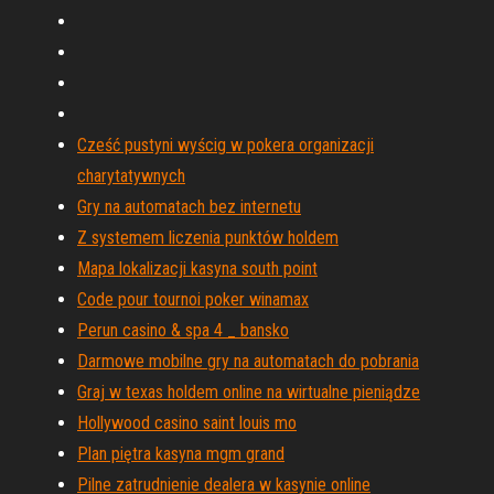
Cześć pustyni wyścig w pokera organizacji
charytatywnych
Gry na automatach bez internetu
Z systemem liczenia punktów holdem
Mapa lokalizacji kasyna south point
Code pour tournoi poker winamax
Perun casino & spa 4 _ bansko
Darmowe mobilne gry na automatach do pobrania
Graj w texas holdem online na wirtualne pieniądze
Hollywood casino saint louis mo
Plan piętra kasyna mgm grand
Pilne zatrudnienie dealera w kasynie online