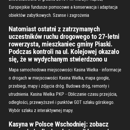
Europejskie fundusze pomocowe a konserwacja i adaptacja
obiektów zabytkowych. Szanse i zagrożenia
Natomiast ostatni z zatrzymanych
uczestników ruchu drogowego to 27-letni
rowerzysta, mieszkaniec gminy Piaski.
Podczas kontroli na ul. Kolejowej okazało
się, że w wydychanym stwierdzono u
Mapa samochodowa miejscowości Kasina Wielka - informacje
o drogach w miejscowości Kasina Wielka, mapa google,
przebiegi, mapy i zdjęcia dróg. Budowa dróg, remonty i
utrudnienia. Kasina Wielka PKP - Obliczanie czasu przejścia,
odległości, przewyższeń i punktów GOT szlaku górskiego.
Wybór szlaku z interaktywnej mapy.
Kasyna w Polsce Wschodniej: zobacz