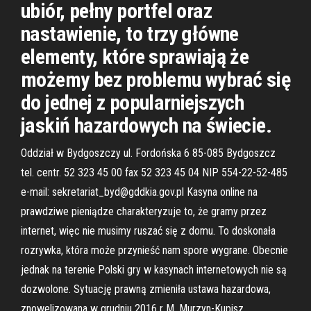
ubiór, pełny portfel oraz
nastawienie, to trzy główne
elementy, które sprawiają że
możemy bez problemu wybrać się
do jednej z popularniejszych
jaskiń hazardowych na świecie.
Oddział w Bydgoszczy ul. Fordońska 6 85-085 Bydgoszcz
tel. centr. 52 323 45 00 fax 52 323 45 04 NIP 554-22-52-485
e-mail: sekretariat_byd@gddkia.gov.pl Kasyna online na
prawdziwe pieniądze charakteryzuje to, że gramy przez
internet, więc nie musimy ruszać się z domu. To doskonała
rozrywka, która może przynieść nam spore wygrane. Obecnie
jednak na terenie Polski gry w kasynach internetowych nie są
dozwolone. Sytuację prawną zmieniła ustawa hazardowa,
znowelizowana w grudniu 2016 r M. Murzyn-Kupisz,