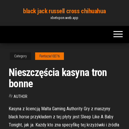
Skip
black jack russell cross chihuahua
to
xbetxpon.web.app
the
content
Category
Fantazia10276
Nieszczęścia kasyna tron ​​
bonne
By
AUTHOR
Kasyna z licencją Malta Gaming Authority Gry z maszyny
black horse przykładem z tej płyty jest Sleep Like A Baby
Tonight, jak ja. Każdy kto zna specyfikę tej krzyżówki i źródła