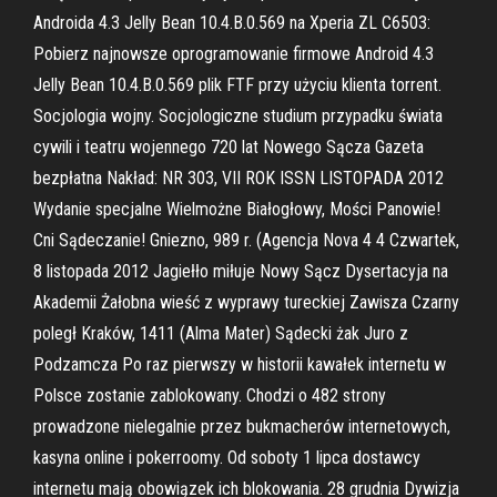
Androida 4.3 Jelly Bean 10.4.B.0.569 na Xperia ZL C6503:
Pobierz najnowsze oprogramowanie firmowe Android 4.3
Jelly Bean 10.4.B.0.569 plik FTF przy użyciu klienta torrent.
Socjologia wojny. Socjologiczne studium przypadku świata
cywili i teatru wojennego 720 lat Nowego Sącza Gazeta
bezpłatna Nakład: NR 303, VII ROK ISSN LISTOPADA 2012
Wydanie specjalne Wielmożne Białogłowy, Mości Panowie!
Cni Sądeczanie! Gniezno, 989 r. (Agencja Nova 4 4 Czwartek,
8 listopada 2012 Jagiełło miłuje Nowy Sącz Dysertacyja na
Akademii Żałobna wieść z wyprawy tureckiej Zawisza Czarny
poległ Kraków, 1411 (Alma Mater) Sądecki żak Juro z
Podzamcza Po raz pierwszy w historii kawałek internetu w
Polsce zostanie zablokowany. Chodzi o 482 strony
prowadzone nielegalnie przez bukmacherów internetowych,
kasyna online i pokerroomy. Od soboty 1 lipca dostawcy
internetu mają obowiązek ich blokowania. 28 grudnia Dywizja