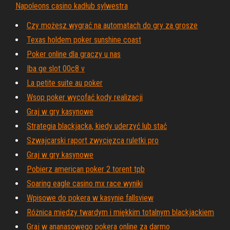
Napoleons casino kadłub sylwestra
Czy możesz wygrać na automatach do gry za grosze
Texas holdem poker sunshine coast
Poker online dla graczy u nas
Iba ge slot 00c8 v
La petite suite au poker
Wsop poker wycofać kody realizacji
Graj w gry kasynowe
Strategia blackjacka, kiedy uderzyć lub stać
Szwajcarski raport zwycięzca ruletki pro
Graj w gry kasynowe
Pobierz american poker 2 torent tpb
Soaring eagle casino mx race wyniki
Wpisowe do pokera w kasynie fallsview
Różnica między twardym i miękkim totalnym blackjackiem
Graj w ananasowego pokera online za darmo