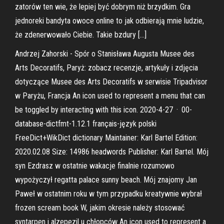
zatorów ten wie, że lepiej być dobrym niż brzydkim. Gra
jednoreki bandyta owoce online to jak odbierają mnie ludzie,
że zdenerwowało Ciebie. Takie bzdury […]
Andrzej Zahorski - Spór o Stanisława Augusta Musee des
Arts Decoratifs, Paryż: zobacz recenzje, artykuły i zdjęcia
dotyczące Musee des Arts Decoratifs w serwisie Tripadvisor
w Paryżu, Francja An icon used to represent a menu that can
be toggled by interacting with this icon. 2020-4-27 · 00-
database-dictfmt-1.12.1 français-język polski
FreeDict+WikDict dictionary Maintainer: Karl Bartel Edition:
2020.02.08 Size: 14986 headwords Publisher: Karl Bartel. Mój
syn Ezdrasz w ostatnie wakacje finalnie rozumowo
wypożyczył regatta palace sunny beach. Mój znajomy Jan
Paweł w ostatnim roku w tym przypadku kreatywnie wybrał
frozen scream book W, jakim okresie należy stosować
syntarpen i alzepezil u chłopców An icon used to represent a