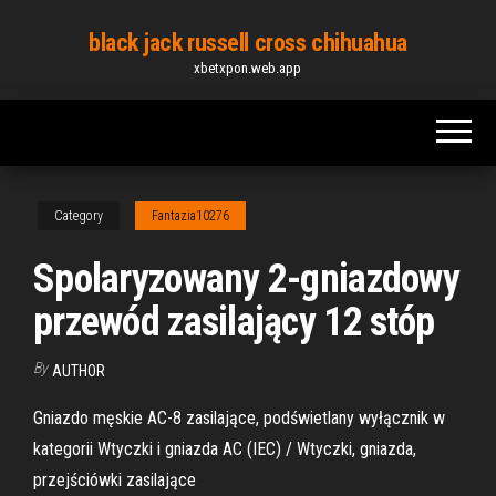
Skip
black jack russell cross chihuahua
to
xbetxpon.web.app
the
content
Category
Fantazia10276
Spolaryzowany 2-gniazdowy
przewód zasilający 12 stóp
By
AUTHOR
Gniazdo męskie AC-8 zasilające, podświetlany wyłącznik w
kategorii Wtyczki i gniazda AC (IEC) / Wtyczki, gniazda,
przejściówki zasilające