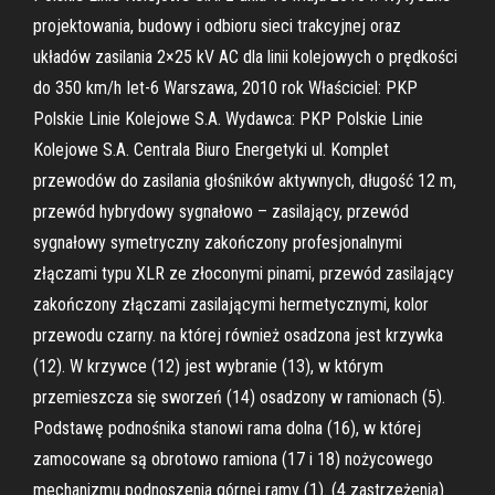
projektowania, budowy i odbioru sieci trakcyjnej oraz
układów zasilania 2×25 kV AC dla linii kolejowych o prędkości
do 350 km/h Iet-6 Warszawa, 2010 rok Właściciel: PKP
Polskie Linie Kolejowe S.A. Wydawca: PKP Polskie Linie
Kolejowe S.A. Centrala Biuro Energetyki ul. Komplet
przewodów do zasilania głośników aktywnych, długość 12 m,
przewód hybrydowy sygnałowo – zasilający, przewód
sygnałowy symetryczny zakończony profesjonalnymi
złączami typu XLR ze złoconymi pinami, przewód zasilający
zakończony złączami zasilającymi hermetycznymi, kolor
przewodu czarny. na której również osadzona jest krzywka
(12). W krzywce (12) jest wybranie (13), w którym
przemieszcza się sworzeń (14) osadzony w ramionach (5).
Podstawę podnośnika stanowi rama dolna (16), w której
zamocowane są obrotowo ramiona (17 i 18) nożycowego
mechanizmu podnoszenia górnej ramy (1). (4 zastrzeżenia)