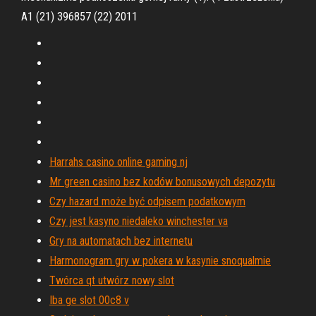
A1 (21) 396857 (22) 2011
Harrahs casino online gaming nj
Mr green casino bez kodów bonusowych depozytu
Czy hazard może być odpisem podatkowym
Czy jest kasyno niedaleko winchester va
Gry na automatach bez internetu
Harmonogram gry w pokera w kasynie snoqualmie
Twórca qt utwórz nowy slot
Iba ge slot 00c8 v