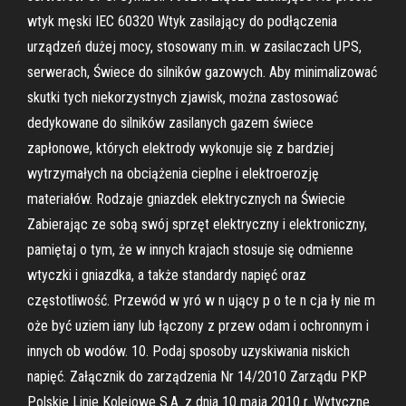
wtyk męski IEC 60320 Wtyk zasilający do podłączenia
urządzeń dużej mocy, stosowany m.in. w zasilaczach UPS,
serwerach, Świece do silników gazowych. Aby minimalizować
skutki tych niekorzystnych zjawisk, można zastosować
dedykowane do silników zasilanych gazem świece
zapłonowe, których elektrody wykonuje się z bardziej
wytrzymałych na obciążenia cieplne i elektroerozję
materiałów. Rodzaje gniazdek elektrycznych na Świecie
Zabierając ze sobą swój sprzęt elektryczny i elektroniczny,
pamiętaj o tym, że w innych krajach stosuje się odmienne
wtyczki i gniazdka, a także standardy napięć oraz
częstotliwość. Przewód w yró w n ujący p o te n cja ły nie m
oże być uziem iany lub łączony z przew odam i ochronnym i
innych ob­ wodów. 10. Podaj sposoby uzyskiwania niskich
napięć. Załącznik do zarządzenia Nr 14/2010 Zarządu PKP
Polskie Linie Kolejowe S.A. z dnia 10 maja 2010 r. Wytyczne