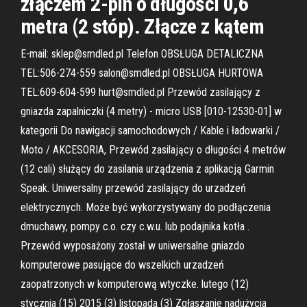
złączem 2-pin o długości 0,6
metra (2 stóp). Złącze z kątem
E-mail: sklep@smdled.pl Telefon OBSŁUGA DETALICZNA
TEL:506-274-559 salon@smdled.pl OBSŁUGA HURTOWA
TEL:609-604-599 hurt@smdled.pl Przewód zasilający z
gniazda zapalniczki (4 metry) - micro USB [010-12530-01] w
kategorii Do nawigacji samochodowych / Kable i ładowarki /
Moto / AKCESORIA, Przewód zasilający o długości 4 metrów
(12 cali) służący do zasilania urządzenia z aplikacją Garmin
Speak. Uniwersalny przewód zasilający do urzadzeń
elektrycznych. Może być wykorzystywany do podłączenia
dmuchawy, pompy c.o. czy c.w.u. lub podajnika kotła .
Przewód wyposażony został w uniwersalne gniazdo
komputerowe pasujące do wszelkich urzadzeń
zaopatrzonych w komputerową wtyczke. lutego (12)
stycznia (15) 2015 (3) listopada (3) Zgłaszanie nadużycia