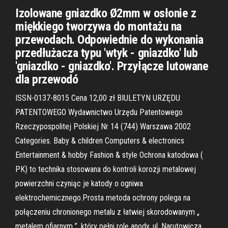
Izolowane gniazdko Ø2mm w osłonie z
miękkiego tworzywa do montażu na
przewodach. Odpowiednie do wykonania
przedłużacza typu 'wtyk - gniazdko' lub
'gniazdko - gniazdko'. Przyłącze lutowane
dla przewodó
ISSN-0137-8015 Cena 12,00 zł BIULETYN URZĘDU
PATENTOWEGO Wydawnictwo Urzędu Patentowego
Rzeczypospolitej Polskiej Nr 14 (744) Warszawa 2002
Categories. Baby & children Computers & electronics
Entertainment & hobby Fashion & style Ochrona katodowa (
PK) to technika stosowana do kontroli korozji metalowej
powierzchni czyniąc je katody o ogniwa
elektrochemicznego.Prosta metoda ochrony polega na
połączeniu chronionego metalu z łatwiej skorodowanym „
metalem ofiarnym ”, który pełni rolę anody. ul. Narutowicza