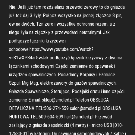
Nie. Jeśli już tam rozdzielasz przewód zerowy to do gniazda
już też daj 3 żyły. Połącz wszystko na jednej złączce 8 pin,
ew na dwóch. Tzn zero i wszystkie ochronne razem, a z
niego żyła na złączkę z przewodami neutralnymi. Jak
podłączyć łączniki krzyżowe i
schodowe:https://www.youtube.com/watch?
v=B1wXP84arGwJak podłączyć łącznik krzyżowy z dwoma
łącznikami schodowymi Części zamienne do spawarek i
urządzeń spawalniczych. Posiadamy Korpusy i Hamulce
Szpuli Mig Mag, elektrozawory do gazów spawalniczych,
Gniazda Spawalnicze, Sterujące, Podajniki drutu i inne części
zamienne E-mail: sklep@smdled.pl Telefon OBSŁUGA
DETALICZNA TEL:506-274-559 salon@smdled.pl OBSŁUGA
HURTOWA TEL:609-604-599 hurt@smdled.pl Przewód
zasilający z gniazda zapalniczki (4 metry) - micro USB [010-
12530-01] w kategorii Do nawigacji samochodowych / Kable i