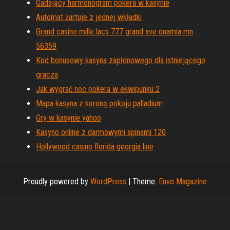
Gadający harmonogram pokera w kasynie
Automat żartuje z jednej wkładki
Grand casino mille lacs 777 grand ave onamia mn
56359
Kod bonusowy kasyna zapłonowego dla istniejącego
gracza
Jak wygrać noc pokera w ekwipunku 2
Mapa kasyna z koroną pokoju palladium
Gry w kasynie yahoo
Kasyno online z darmowymi spinami 120
Hollywood casino florida georgia line
Proudly powered by
WordPress
|
Theme:
Envo Magazine