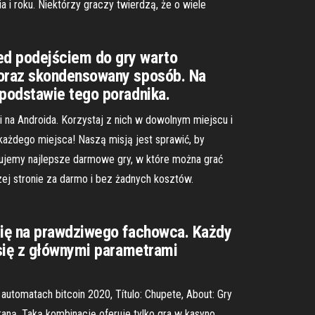
 i roku. Niektórzy graczy twierdzą, że o wiele
ed podejściem do gry warto
 oraz skondensowany sposób. Na
 podstawie tego poradnika.
ci na Androida. Korzystaj z nich w dowolnym miejscu i
każdego miejsca! Naszą misją jest sprawić, by
erujemy najlepsze darmowe gry, w które można grać
j stronie za darmo i bez żadnych kosztów.
się na prawdziwego fachowca. Każdy
 się z głównymi parametrami
na automatach bitcoin 2020, Título: Chupete, About: Gry
aną. Taką kombinację oferuje tylko gra w kasyno