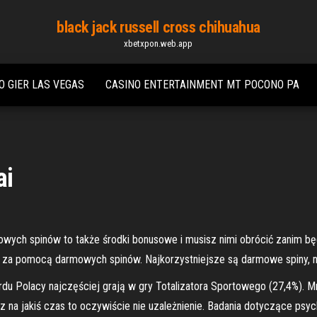
black jack russell cross chihuahua
xbetxpon.web.app
 GIER LAS VEGAS
CASINO ENTERTAINMENT MT POCONO PA
ai
wych spinów to także środki bonusowe i musisz nimi obrócić zanim będ
ć za pomocą darmowych spinów. Najkorzystniejsze są darmowe spiny, n
Polacy najczęściej grają w gry Totalizatora Sportowego (27,4%). Mnie
raz na jakiś czas to oczywiście nie uzależnienie. Badania dotyczące p