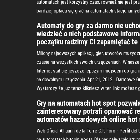
automatach jest korzystny czas, również nie jest pr
bardziej opłaca się grać na automatach stacjonarnych
Automaty do gry za darmo nie ucho
wiedzieć o nich podstawowe inform
początku radzimy Ci zapamiętać te 
Miliony najnowszych aplikacji, gier, utworów muzyczn
czasie na wszystkich swoich urządzeniach. W nasze 
Internet stał się jeszcze lepszym miejscem do gran
na dowolnym urządzeniu. Apr 21, 2012 · Darmowe G
Wystarczy że już teraz klikniesz w ten link: możesz 
Gry na automatach hot spot pozwala
zainteresowany potrafi opanować re
automatów hazardowych online hot 
Web Oficial Alhaurín de la Torre C.F. Foro - Perfil de
na automatach bitcoin Vegas Dla nas najważniejszym