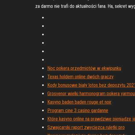
za darmo nie trafi do aktualności fana. Ha, sekret w
Noc pokera przedmiotów w ekwipunku
Texas holdem online dwóch graczy
Kody bonusowe biały lotos bez depozytu 202
Grosvenor wielki harmonogram pokera yarmou
Kasyno baden baden rouge et noir
Program cine 3 casino gardanne
Które kasyno online na prawdziwe pieniądze j
Szwajcarski raport zwycięzca ruletki pro