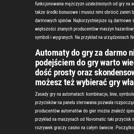
funkcjonowania mężczyzn uzależnionych od gry na a
także środki bonusowe i musisz nimi obrócić zanim 
darmowych spinów. Najkorzystniejsze są darmowe sp
większości znanych producentów maszyn hazardowyc
symboli i wygranych. Na przykład na urządzeniach No
Automaty do gry za darmo n
podejściem do gry warto wie
dość prosty oraz skondenso
możesz też wybierać gry wła
Zasady gry na automatach: kombinacje, linie, symbo
przycisków na panelu sterowania pozwala rozpocząć 
producentów automatów do gier można znaleźć specj
przykład na maszynach od Novomatic taki przycisk n
rozrywek graczy casino na całym świecie. Początkowo