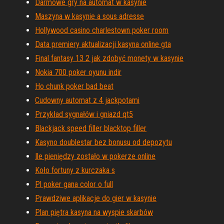
Darmowe gry na automat w kasynie
Maszyna w kasynie a sous adresse
Hollywood casino charlestown poker room
Data premiery aktualizacji kasyna online gta
Final fantasy 13 2 jak zdobyć monety w kasynie
Nokia 700 poker oyunu indir
Ho chunk poker bad beat
Cudowny automat z 4 jackpotami
Przykład sygnałów i gniazd qt5
Blackjack speed filler blacktop filler
Kasyno doublestar bez bonusu od depozytu
Ile pieniędzy zostało w pokerze online
Koło fortuny z kurczaka s
Pl poker gana color o full
Prawdziwe aplikacje do gier w kasynie
Plan piętra kasyna na wyspie skarbów