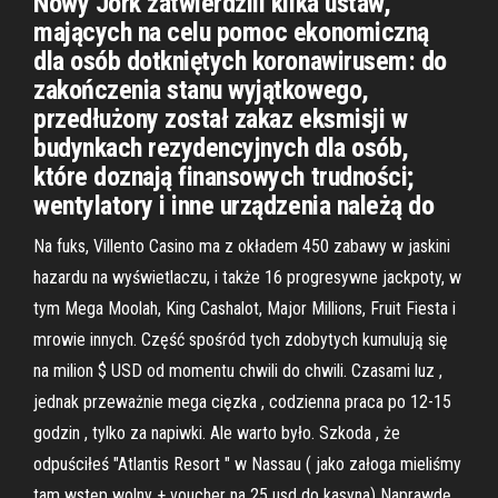
Nowy Jork zatwierdzili kilka ustaw,
mających na celu pomoc ekonomiczną
dla osób dotkniętych koronawirusem: do
zakończenia stanu wyjątkowego,
przedłużony został zakaz eksmisji w
budynkach rezydencyjnych dla osób,
które doznają finansowych trudności;
wentylatory i inne urządzenia należą do
Na fuks, Villento Casino ma z okładem 450 zabawy w jaskini
hazardu na wyświetlaczu, i także 16 progresywne jackpoty, w
tym Mega Moolah, King Cashalot, Major Millions, Fruit Fiesta i
mrowie innych. Część spośród tych zdobytych kumulują się
na milion $ USD od momentu chwili do chwili. Czasami luz ,
jednak przeważnie mega cięzka , codzienna praca po 12-15
godzin , tylko za napiwki. Ale warto było. Szkoda , że
odpuściłeś "Atlantis Resort " w Nassau ( jako załoga mieliśmy
tam wstęp wolny + voucher na 25 usd do kasyna) Naprawdę