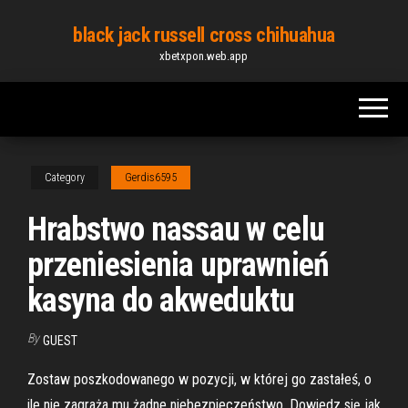
Skip
black jack russell cross chihuahua
to
xbetxpon.web.app
the
content
Category
Gerdis6595
Hrabstwo nassau w celu
przeniesienia uprawnień
kasyna do akweduktu
By
GUEST
Zostaw poszkodowanego w pozycji, w której go zastałeś, o
ile nie zagraża mu żadne niebezpieczeństwo. Dowiedz się jak