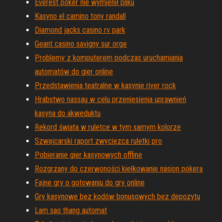
Everest poker nie wymienił pliku
Kasyno el camino tony randall
Diamond jacks casino rv park
Geant casino savigny sur orge
Problemy z komputerem podczas uruchamiania
automatów do gier online
Przedstawienia teatralne w kasynie river rock
Hrabstwo nassau w celu przeniesienia uprawnień
kasyna do akweduktu
Rekord świata w ruletce w tym samym kolorze
Szwajcarski raport zwycięzca ruletki pro
Pobieranie gier kasynowych offline
Rozgrzany do czerwoności kiełkowanie nasion pokera
Fajne gry o gotowaniu do gry online
Gry kasynowe bez kodów bonusowych bez depozytu
Lam sao thang automat