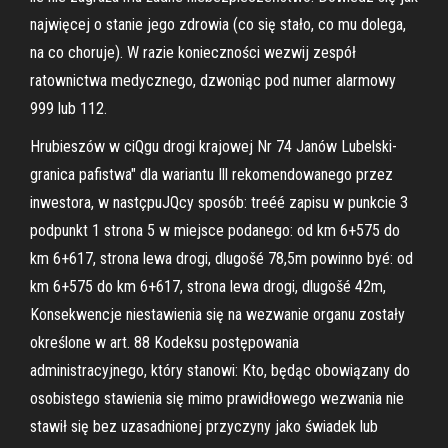
najwięcej o stanie jego zdrowia (co się stało, co mu dolega,
na co choruje). W razie konieczności wezwij zespół
ratownictwa medycznego, dzwoniąc pod numer alarmowy
999 lub 112.
Hrubieszów w ciQgu drogi krajowej Nr 74 Janów Lubelski-
granica pafistwa" dla wariantu Ill rekomendowanego przez
inwestora, w nastçpuJQcy sposób: treéé zapisu w punkcie 3
podpunkt 1 strona 5 w miejsce podanego: od km 6+575 do
km 6+617, strona lewa drogi, dlugošé 78,5m powinno byé: od
km 6+575 do km 6+617, strona lewa drogi, dlugošé 42m,
Konsekwencje niestawienia się na wezwanie organu zostały
określone w art. 88 Kodeksu postępowania
administracyjnego, który stanowi: Kto, będąc obowiązany do
osobistego stawienia się mimo prawidłowego wezwania nie
stawił się bez uzasadnionej przyczyny jako świadek lub