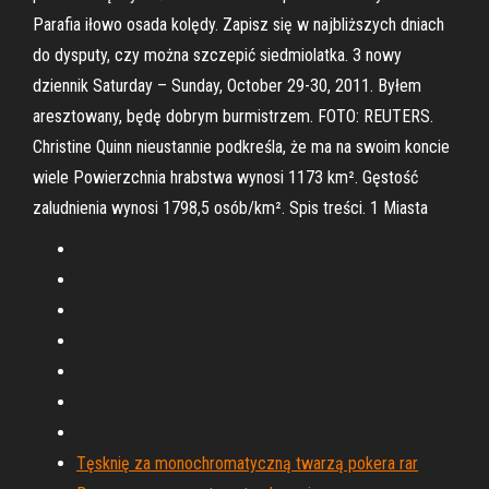
Parafia iłowo osada kolędy. Zapisz się w najbliższych dniach
do dysputy, czy można szczepić siedmiolatka. 3 nowy
dziennik Saturday – Sunday, October 29-30, 2011. Byłem
aresztowany, będę dobrym burmistrzem. FOTO: REUTERS.
Christine Quinn nieustannie podkreśla, że ma na swoim koncie
wiele Powierzchnia hrabstwa wynosi 1173 km². Gęstość
zaludnienia wynosi 1798,5 osób/km². Spis treści. 1 Miasta
Tęsknię za monochromatyczną twarzą pokera rar