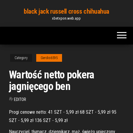
Skip
black jack russell cross chihuahua
to
xbetxpon.web.app
the
content
Category
Gerdis6595
Wartość netto pokera
jagnięcego ben
By
EDITOR
Progi cenowe netto: 41 SZT - 5,99 zł 68 SZT - 5,99 zł 95
SZT - 5,99 zł 136 SZT - 5,99 zł
Nauczyciel, tłumacz, dziennikarz, mąż, świeżo upieczony