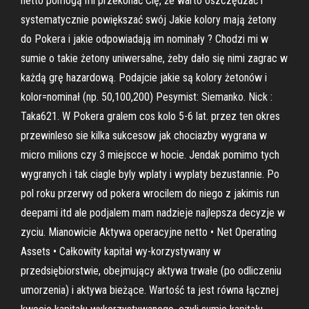
netto pomogą mi przekonać Cię, że warto oszczędzać i
systematycznie powiększać swój Jakie kolory mają żetony
do Pokera i jakie odpowiadają im nominały ? Chodzi mi w
sumie o takie żetony uniwersalne, żeby dało się nimi zagrac w
każdą grę hazardową. Podajcie jakie są kolory żetonów i
kolor=nominał (np. 50,100,200) Pesymist: Siemanko. Nick :
Taka621. W Pokera gralem cos kolo 5-6 lat. przez ten okres
przewinleso sie kilka sukcesow jak chociazby wygrana w
micro milions czy 3 miejscce w hocie. Jendak pomimo tych
wygranych i tak ciagle byly wplaty i wyplaty bezustannie. Po
pol roku przerwy od pokera wrocilem do niego z jakimis run
deepami itd ale podjalem mam nadzieje najlepsza decyzje w
zyciu. Mianowicie Aktywa operacyjne netto • Net Operating
Assets • Całkowity kapitał wy-korzystywany w
przedsiębiorstwie, obejmujący aktywa trwałe (po odliczeniu
umorzenia) i aktywa bieżące. Wartość ta jest równa łącznej