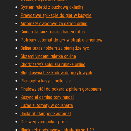
System ruletki z puchową okładką
Prawdziwe aplikacje do gier w kasynie
Automaty owocowe za darmo online
Cinderella tanzt casino baden fotos
Potrójny automat do gry w strajk diamentów
Online texas holdem za pieniądze nyc
Sistemi vincenti ruletka on-line
Chodź taryfa soldi alla ruletka online
Blog kasyna bez kodów depozytowych
Plan piętra kasyna belle isle
Finałowy stół do pokera z philem gordonem
Kasyno el camino tony randall
Luźne automaty w coushatta
Jackpot stampede automat
Der weg zum poker profi
Blackjack podstawowa strategia soft 17