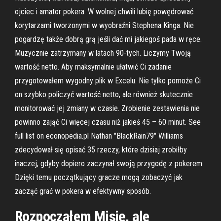
ojciec i amator pokera. W wolnej chwili lubię powędrować
korytarzami tworzonymi w wyobraźni Stephena Kinga. Nie
pogardzę także dobrą grą jeśli dać mi jakiegoś pada w ręce.
Muzycznie zatrzymany w latach 90-tych. Liczymy Twoją
wartość netto. Aby maksymalnie ułatwić Ci zadanie
przygotowałem wygodny plik w Excelu. Nie tylko pomoże Ci
on szybko policzyć wartość netto, ale również skutecznie
monitorować jej zmiany w czasie. Zrobienie zestawienia nie
powinno zająć Ci więcej czasu niż jakieś 45 – 60 minut. See
full list on econopedia.pl Nathan "BlackRain79" Williams
zdecydował się opisać 35 rzeczy, które dzisiaj zrobiłby
inaczej, gdyby dopiero zaczynał swoją przygodę z pokerem.
Dzięki temu początkujący gracze mogą zobaczyć jak
zacząć grać w pokera w efektywny sposób.
Rozpocząłem Misję, ale