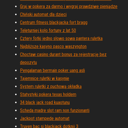
Graj w pokera za darmo i wygraj prawdziwe pieniądze
Chiński automat dla dzieci
Centrum fitness blackjacka fort bragg
Teleturniej koło fortuny z lat 50
Cztery fotki jedno słowo sowa pantera ruletka
Najbliższe kasyno pasco waszyngton
Choctaw casino durant bonus za rejestrację bez
depozytu
Pengalaman bermain poker uang asli
Tajemnice ruletki w kasynie
System ruletki z puchową okładką
Statystyki pokera texas holdem
34 black jack road kuaotunu
Scheda madre slot ram non funzionanti
Jackpot stampede automat
Truyen bac si blackjack dotknij 3