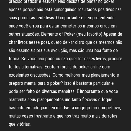
preciso praticar e estudar. Não desista de blefar no poker
apenas porque não está conseguindo resultados positivos nas
suas primeiras tentativas. O importante é sempre entender
onde você errou para evitar cometer os mesmos erros em
outras situações. Elements of Poker (meu favorito) Apesar de
citar livros nesse post, quero deixar claro que os mesmos não
são essenciais pra sua evolução, mas são uma boa fonte de
teoria. Se você não pode ou não quer ler esses livros, procure
fontes alternativas. Existem fóruns de poker online com
excelentes discussões. Como melhorar meu planejamento e
preparo mental para o poker? Isso é bastante particular e
pode ser feito de diversas maneiras. É importante que você
mantenha seus planejamentos um tanto flexíveis e foque
bastante em adequar seu mindset a um jogo tão competitivo,
muitas vezes frustrante e que nos traz muito mais derrotas
que vitórias.