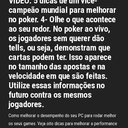
VIDEO: 5 dicas de um vice-
campeão mundial para melhorar
no poker. 4- Olhe o que acontece
ao seu redor. No poker ao vivo,
os jogadores sem querer dão
tells, ou seja, demonstram que
cartas podem ter. Isso aparece
no tamanho das apostas e na
velocidade em que são feitas.
Utilize essas informações no
futuro contra os mesmos
jogadores.
Como melhorar o desempenho do seu PC para rodar melhor
os seus games. Veja oito dicas para melhorar a performance