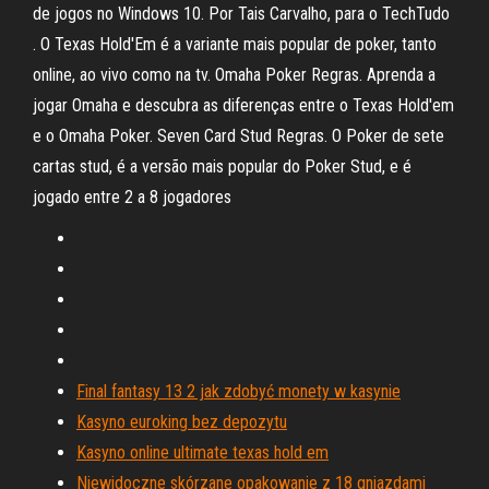
de jogos no Windows 10. Por Tais Carvalho, para o TechTudo
. O Texas Hold'Em é a variante mais popular de poker, tanto
online, ao vivo como na tv. Omaha Poker Regras. Aprenda a
jogar Omaha e descubra as diferenças entre o Texas Hold'em
e o Omaha Poker. Seven Card Stud Regras. O Poker de sete
cartas stud, é a versão mais popular do Poker Stud, e é
jogado entre 2 a 8 jogadores
Final fantasy 13 2 jak zdobyć monety w kasynie
Kasyno euroking bez depozytu
Kasyno online ultimate texas hold em
Niewidoczne skórzane opakowanie z 18 gniazdami