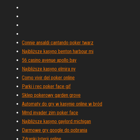
Connie ansaldi cantando poker twarz
Najbliższe kasyno benton harbour mi
56 casino avenue apollo bay
Najbliższe kasyno elmira ny
Como vivir del poker online
Parki i rec poker face gif
Sklep pokerowy garden grove
Automaty do gry w kasynie online w bród
Mmd invader zim poker face
Najbliższe kasyno gaylord michigan
Darmowe gry google do pobrania
Zdrapki loterii online