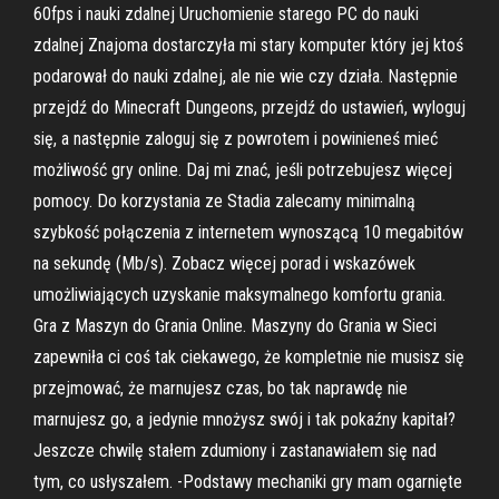
60fps i nauki zdalnej Uruchomienie starego PC do nauki
zdalnej Znajoma dostarczyła mi stary komputer który jej ktoś
podarował do nauki zdalnej, ale nie wie czy działa. Następnie
przejdź do Minecraft Dungeons, przejdź do ustawień, wyloguj
się, a następnie zaloguj się z powrotem i powinieneś mieć
możliwość gry online. Daj mi znać, jeśli potrzebujesz więcej
pomocy. Do korzystania ze Stadia zalecamy minimalną
szybkość połączenia z internetem wynoszącą 10 megabitów
na sekundę (Mb/s). Zobacz więcej porad i wskazówek
umożliwiających uzyskanie maksymalnego komfortu grania.
Gra z Maszyn do Grania Online. Maszyny do Grania w Sieci
zapewniła ci coś tak ciekawego, że kompletnie nie musisz się
przejmować, że marnujesz czas, bo tak naprawdę nie
marnujesz go, a jedynie mnożysz swój i tak pokaźny kapitał?
Jeszcze chwilę stałem zdumiony i zastanawiałem się nad
tym, co usłyszałem. -Podstawy mechaniki gry mam ogarnięte