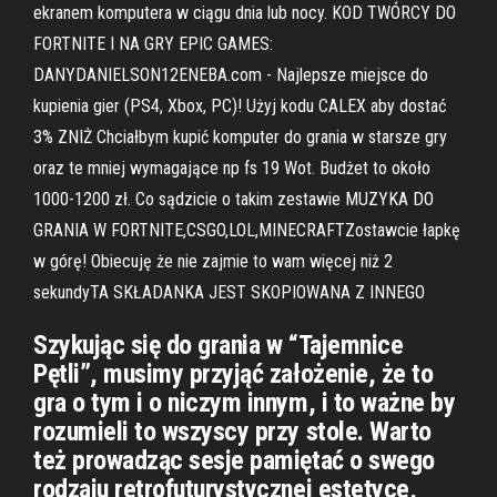
ekranem komputera w ciągu dnia lub nocy. KOD TWÓRCY DO
FORTNITE I NA GRY EPIC GAMES:
DANYDANIELSON12ENEBA.com - Najlepsze miejsce do
kupienia gier (PS4, Xbox, PC)! Użyj kodu CALEX aby dostać
3% ZNIŻ Chciałbym kupić komputer do grania w starsze gry
oraz te mniej wymagające np fs 19 Wot. Budżet to około
1000-1200 zł. Co sądzicie o takim zestawie MUZYKA DO
GRANIA W FORTNITE,CSGO,LOL,MINECRAFTZostawcie łapkę
w górę! Obiecuję że nie zajmie to wam więcej niż 2
sekundyTA SKŁADANKA JEST SKOPIOWANA Z INNEGO
Szykując się do grania w “Tajemnice
Pętli”, musimy przyjąć założenie, że to
gra o tym i o niczym innym, i to ważne by
rozumieli to wszyscy przy stole. Warto
też prowadząc sesje pamiętać o swego
rodzaju retrofuturystycznej estetyce,