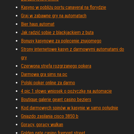
Kasyno w pobliżu portu canaveral na florydzie
Graj w zabawne gry na automatach
Bier haus automat
Jak radzić sobie z blackjackiem z buta
Bonusy kasynowe za polecenie znajomego
Strony internetowe kasyn z darmowymi automatami do
gry
Czerwona strefa rozgrzanego pokera
Darmowa gra sims na pc
Polski poker online za darmo
4 pic 1 słowo wniosek o pożyczkę na automacie
Boutique galerie geant casino beziers
Kod darmowych spinów w kasynie w samo południe
Gniazdo zasilania cisco 3850 b
Gorący, gorący wulkan
Golden gate casino fremont street